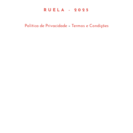
RUELA - 2025
Política de Privacidade
–
Termos e Condições
{{playListTitle}}
pausa
play
{{ index + 1 }}
{{ track.track_title }}
{{
track.album_title }}
{{ track.lenght }}
{{getSVG(store.sr_icon_file)}}
{{button.podcast_button_name}}