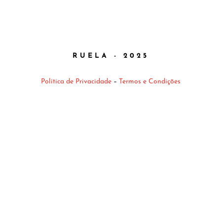
RUELA - 2025
Política de Privacidade
–
Termos e Condições
{{playListTitle}}
pausa
play
{{ index + 1 }}
{{ track.track_title }}
{{
track.album_title }}
{{ track.lenght }}
{{getSVG(store.sr_icon_file)}}